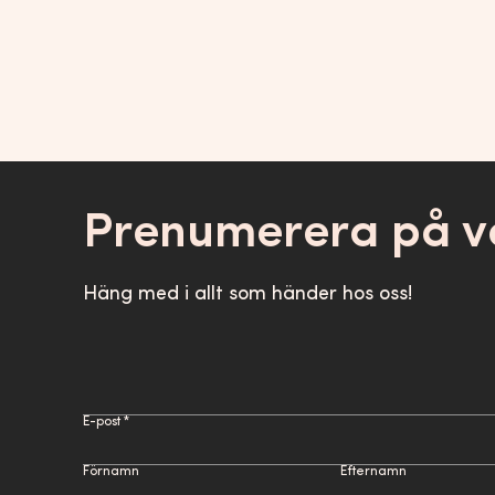
Prenumerera på v
Häng med i allt som händer hos oss!
E-post *
Förnamn
Efternamn