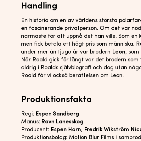
Handling
En historia om en av världens största polarfa
en fascinerande privatperson. Om det var nöd
närmaste för att uppnå det han ville. Som en 
men fick betala ett högt pris som människa. 
under mer än tjugo år var brodern
Leon
, som
När Roald gick för långt var det brodern so
aldrig i Roalds självbiografi och dog utan n
Roald får vi också berättelsen om Leon.
Produktionsfakta
Regi:
Espen Sandberg
Manus:
Ravn Lanesskog
Producent:
Espen Horn
,
Fredrik Wikström
Nic
Produktionsbolag: Motion Blur Films i sampro