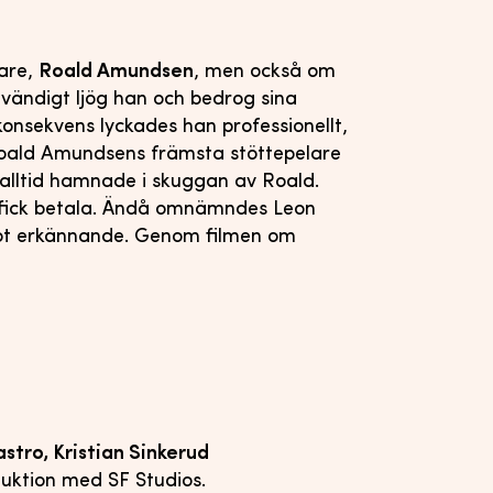
rare,
Roald Amundsen
, men också om
vändigt ljög han och bedrog sina
konsekvens lyckades han professionellt,
Roald Amundsens främsta stöttepelare
 alltid hamnade i skuggan av Roald.
m fick betala. Ändå omnämndes Leon
ågot erkännande. Genom filmen om
astro, Kristian Sinkerud
duktion med SF Studios.