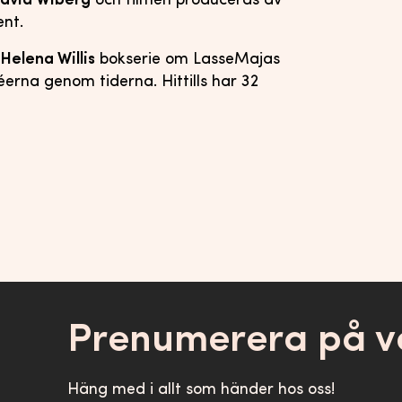
avid Wiberg
och filmen produceras av
nt.
n
Helena Willis
bokserie om LasseMajas
erna genom tiderna. Hittills har 32
Prenumerera på v
Häng med i allt som händer hos oss!