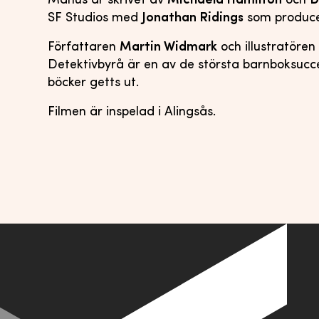
Manus är skrivet av
Michaela Hamilton
och
D
SF Studios med
Jonathan Ridings
som produce
Författaren
Martin Widmark
och illustratöre
Detektivbyrå är en av de största barnboksuccé
böcker getts ut.
Filmen är inspelad i Alingsås.