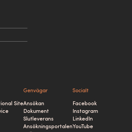
Genvägar
Socialt
ional Site
Ansökan
Facebook
vice
Dokument
Instagram
Slutleverans
LinkedIn
Ansökningsportalen
YouTube