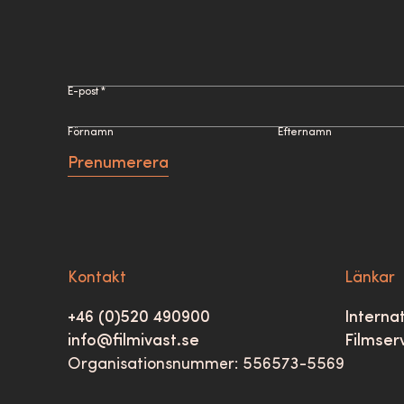
E-post *
Förnamn
Efternamn
Prenumerera
Kontakt
Länkar
+46 (0)520 490900
Internat
info@filmivast.se
Filmser
Organisationsnummer: 556573-5569