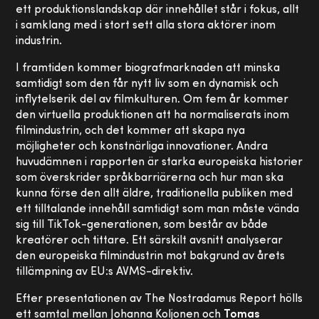
ett produktionslandskap där innehållet står i fokus, allt
i samklang med i stort sett alla stora aktörer inom
industrin.
I framtiden kommer biografmarknaden att minska
samtidigt som den får nytt liv som en dynamisk och
inflytelserik del av filmkulturen. Om fem år kommer
den virtuella produktionen att ha normaliserats inom
filmindustrin, och det kommer att skapa nya
möjligheter och konstnärliga innovationer. Andra
huvudämnen i rapporten är starka europeiska historier
som överskrider språkbarriärerna och hur man ska
kunna förse den allt äldre, traditionella publiken med
ett tilltalande innehåll samtidigt som man måste vända
sig till TikTok-generationen, som består av både
kreatörer och tittare. Ett särskilt avsnitt analyserar
den europeiska filmindustrin mot bakgrund av årets
tillämpning av EU:s AVMS-direktiv.
Efter presentationen av The Nostradamus Report hölls
ett samtal mellan Johanna Koljonen och
Tomas