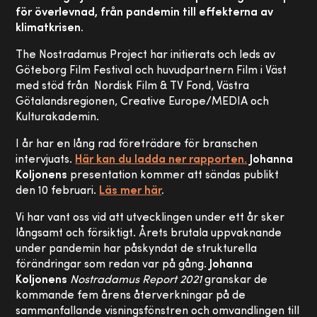
för överlevnad, från pandemin till effekterna av
klimatkrisen.
The Nostradamus Project har initierats och leds av
Göteborg Film Festival och huvudpartnern Film i Väst
med stöd från Nordisk Film & TV Fond, Västra
Götalandsregionen, Creative Europe/MEDIA och
Kulturakademin.
I år har en lång rad företrädare för branschen
intervjuats.
Här kan du ladda ner rapporten.
Johanna
Koljonens
presentation kommer att sändas publikt
den 10 februari.
Läs mer här
.
Vi har vant oss vid att utvecklingen under ett år sker
långsamt och försiktigt. Årets brutala uppvaknande
under pandemin har påskyndat de strukturella
förändringar som redan var på gång.
Johanna
Koljonens
Nostradamus Report 2021
granskar de
kommande fem årens återverkningar på de
sammanfallande visningsfönstren och omvandlingen till