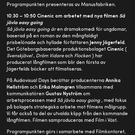
Programpunkten presenteras av Manusfabriken.
10:30 – 10:50 Cinenic om arbetet med nya filmen
Så
jävla easy going
Så jävla easy going
är
en dramakomedi för ungdomar,
baserad på en roman av den mångfaldigt
prisbelönade och hyllade författaren
Jenny Jägerfeld.
Det Göteborgsbaserade produktionsbolaget
Cinenic
(
Svenskjävel
,
Dröm Vidare
och
Flocken
) har
producerat långfilmen som blir den första av
Jägerfelds böcker att filmatiseras.
På Audiovisual Days berättar producenterna
Annika
Hellström
och
Erika Malmgren
tillsammans med
kommunikatören
Gustav Nyström
om
arbetsprocessen med
Så jävla easy going
, med fokus
på bolagets strategiska arbete mot filmens målgrupp.
Vi får också ta del av utvalda klipp från den kommande
långfilmen. Filmen samproduceras med Film i Väst.
Programpunkten görs i samarbete med Filmkontoret,