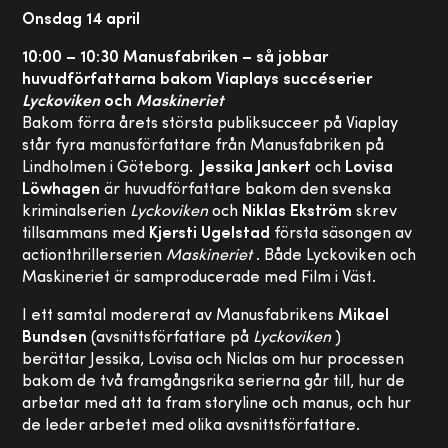
Onsdag 14 april
10:00 – 10:30 Manusfabriken – så jobbar
huvudförfattarna bakom Viaplays succéserier
Lyckoviken
och
Maskineriet
Bakom förra årets största publiksucceer på Viaplay
står fyra manusförfattare från Manusfabriken på
Lindholmen i Göteborg.
Jessika Jankert
och
Lovisa
Löwhagen
är huvudförfattare bakom den svenska
kriminalserien
Lyckoviken
och
Niklas Ekström
skrev
tillsammans med
Kjersti Ugelstad
första säsongen av
actionthrillerserien
Maskineriet
. Både Lyckoviken och
Maskineriet är samproducerade med Film i Väst.
I ett samtal modererat av Manusfabrikens
Mikael
Bundsen
(avsnittsförfattare på
Lyckoviken
)
berättar Jessika, Lovisa och Niclas om hur processen
bakom de två framgångsrika serierna går till, hur de
arbetar med att ta fram storyline och manus, och hur
de leder arbetet med olika avsnittsförfattare.