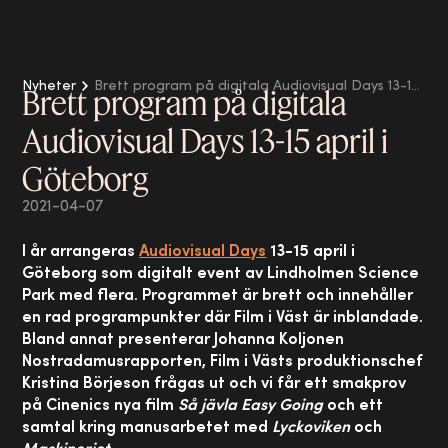
Nyheter
Brett program på digitala Audiovisual Days 13-15 april i Göteborg
Brett program på digitala
Audiovisual Days 13-15 april i
Göteborg
2021-04-07
I år arrangeras
Audiovisual Days
13-15 april i
Göteborg som digitalt event av Lindholmen Science
Park med flera. Programmet är brett och innehåller
en rad programpunkter där Film i Väst är inblandade.
Bland annat presenterar Johanna Koljonen
Nostradamusrapporten, Film i Västs produktionschef
Kristina Börjeson frågas ut och vi får ett smakprov
på Cinenics nya film
Så jävla Easy Going
och ett
samtal kring manusarbetet med
Lyckoviken
och