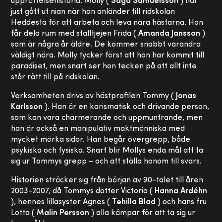
upprättelsehistoria. Molly (
Saga Samuelsson
) har
just gått ut nian när hon anländer till ridskolan
Heddesta för att arbeta och leva nära hästarna. Hon
får dela rum med stalltjejen Frida (
Amanda Jansson
)
som är några år äldre. De kommer snabbt varandra
väldigt nära. Molly tycker först att hon har kommit till
paradiset, men snart ser hon tecken på att allt inte
står rätt till på ridskolan.
Verksamheten drivs av hästprofilen Tommy (
Jonas
Karlsson
). Han är en karismatisk och drivande person,
som kan vara charmerande och uppmuntrande, men
han är också en manipulativ maktmänniska med
mycket mörka sidor. Han begår övergrepp, både
psykiska och fysiska. Snart blir Mollys enda mål att ta
sig ur Tommys grepp – och att ställa honom till svars.
Historien sträcker sig från början av 90-talet till åren
2003-2007, då Tommys dotter Victoria (
Hanna Ardéhn
), hennes lillasyster Agnes (
Tehilla Blad
) och hans fru
Lotta (
Malin Persson
) alla kämpar för att ta sig ur