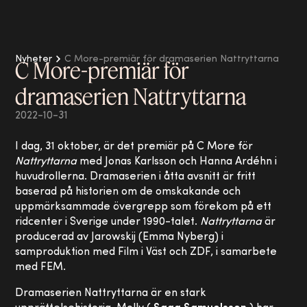
Nyheter
C More-premiär för dramaserien Nattryttarna
C More-premiär för
dramaserien Nattryttarna
2022-10-31
I dag, 31 oktober, är det premiär på C More för
Nattryttarna
med Jonas Karlsson och Hanna Ardéhn i
huvudrollerna. Dramaserien i åtta avsnitt är fritt
baserad på historien om de omskakande och
uppmärksammade övergrepp som förekom på ett
ridcenter i Sverige under 1990-talet.
Nattryttarna
är
producerad av Jarowskij (Emma Nyberg) i
samproduktion med Film i Väst och ZDF, i samarbete
med FEM.
Dramaserien Nattryttarna är en stark