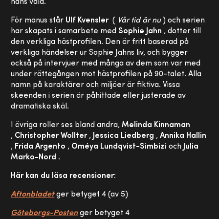
hans våld.
För manus står
Ulf Kvensler
(
Vår tid är nu
) och serien
har skapats i samarbete med
Sophie Jahn
, dotter till
den verkliga hästprofilen. Den är fritt baserad på
verkliga händelser ur Sophie Jahns liv, och bygger
också på intervjuer med många av dem som var med
under rättegången mot hästprofilen på 90-talet. Alla
namn på karaktärer och miljöer är fiktiva. Vissa
skeenden i serien är påhittade eller justerade av
dramatiska skäl.
I övriga roller ses bland andra,
Melinda Kinnaman
,
Christopher Wollter
,
Jessica Liedberg
,
Annika Hallin
,
Frida Argento
,
Oméya Lundqvist-Simbizi
och
Julia
Marko-Nord
.
Här kan du läsa recensioner:
Aftonbladet
ger betyget 4 (av 5)
Göteborgs-Posten
ger betyget 4