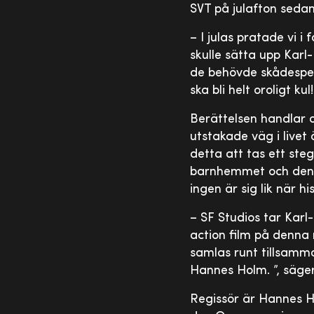
SVT på julafton sedan
– I julas pratade vi i
skulle sätta upp Karl-
de behövde skådespela
ska bli helt oroligt k
Berättelsen handlar o
utstakade väg i livet 
detta att tas ett ste
barnhemmet och den h
ingen är sig lik när hi
– SF Studios tar Karl-
action film på denna 
samlas runt tillsamm
Hannes Holm. ”, säge
Regissör är Hannes 