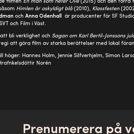
de filmen
En man som heter Ove
(2015) och den förra 
r såsom
Himlen är oskyldigt blå
(2010),
Klassfesten
(200
idman
och
Anna Odenhall
är producenter för SF Studio
T och Film i Väst.
att bli verklighet och
Sagan om Karl Bertil-Jonssons jul
tegi att göra film av starka berättelser med lokal föran
till höger: Hannes Holm, Jennie Silfverhjelm, Simon Lars
Hrafnkelsdóttir Norén
Prenumerera på v