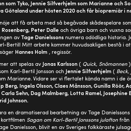
son som Tyko, Jennie Silfverhjelm som Marianne och S
tra Götaland under hösten 2020 och får biopremiär i 
nt nöje att få arbeta med så begåvade skådespelare s
a Rosenberg, Peter Dalle
och övriga barn och vuxna s
ringen av
Tage Danielssons
numera odödliga historia. Ja
l-Bertil! Mitt arbete kommer huvudsakligen bestå i att 
, säger
Hannes Holm
, regissör.
mer att spelas av
Jonas Karlsson
(
Quick, Snömannen
)
om Karl-Bertil Jonsson och
Jennie Silfverhjelm
(
Beck,
om Marianne. Vidare ser vi flertalet kända namn i de ö
ip Berg, Ingela Olsson, Claes Månsson, Gunilla Röör, 
n, Carla Sehn, Dag Malmberg, Lotta Ramel, Josephine 
rid Johnson.
ra en dramatiserad bearbetning av Tage Danielssons 
kortfilmen
Sagan om Karl-Bertil Jonssons julafton
från 
e Danielsson, blivit en av Sveriges folkkäraste julsago