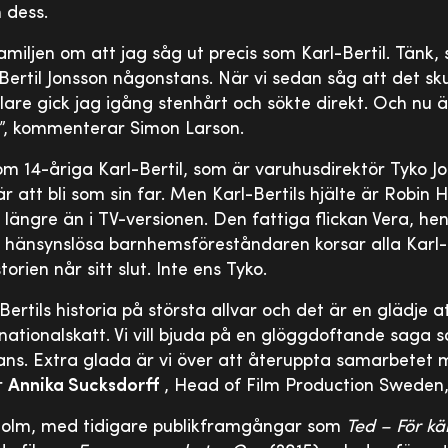
 dess.
 familjen om att jag såg ut precis som Karl-Bertil. Tänk
Bertil Jonsson någonstans. När vi sedan såg att det skul
re gick jag igång stenhårt och sökte direkt. Och nu är
ul!”, kommenterar Simon Larson.
m 14-åriga Karl-Bertil, som är varuhusdirektör Tyko J
är att bli som sin far. Men Karl-Bertils hjälte är Robin
g längre än i TV-versionen. Den fattiga flickan Vera, he
änsynslösa barnhemsföreståndaren korsar alla Karl-B
storien når sitt slut. Inte ens Tyko.
Bertils historia på största allvar och det är en glädje a
nationalskatt. Vi vill bjuda på en glöggdoftande saga 
ans. Extra glada är vi över att återuppta samarbetet 
r
Annika Sucksdorff
, Head of Film Production Sweden,
Holm, med tidigare publikframgångar som
Ted – För kä