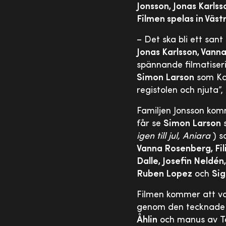
Jonsson, Jonas Karls
Filmen spelas in Väs
– Det ska bli ett sa
Jonas Karlsson, Vann
spännande filmatise
Simon Larson
som Kar
registolen och njuta”
Familjen Jonsson kom
får se
Simon Larson
s
igen till jul, Aniara
) s
Vanna Rosenberg, Fil
Dalle, Josefin Neldé
Ruben Lopez
och
Sig
Filmen kommer att va
genom den tecknade 
Åhlin
och manus av Tag