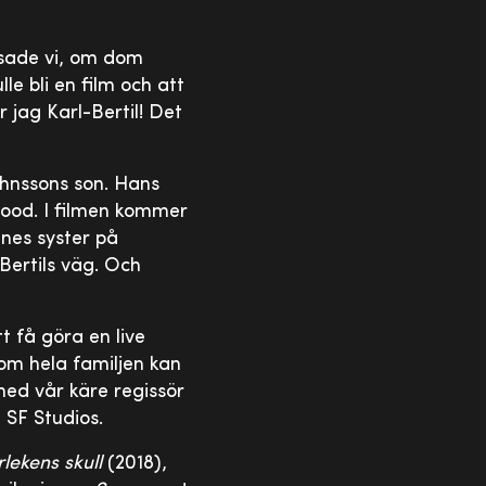
, sade vi, om dom
le bli en film och att
 jag Karl-Bertil! Det
ohnssons son. Hans
 Hood. I filmen kommer
nnes syster på
ertils väg. Och
tt få göra en live
som hela familjen kan
med vår käre regissör
 SF Studios.
rlekens skull
(2018),