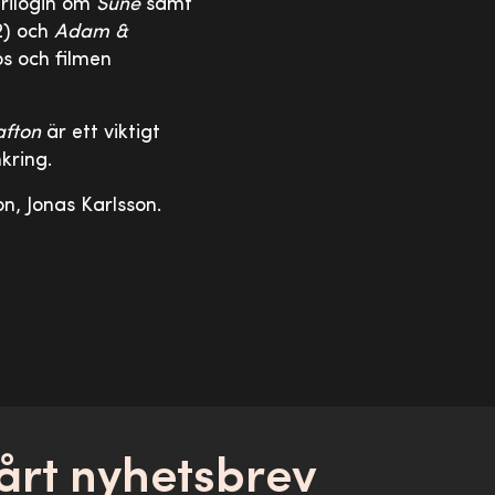
trilogin om
Sune
samt
2) och
Adam &
s och filmen
afton
är ett viktigt
kring.
on, Jonas Karlsson.
årt nyhetsbrev