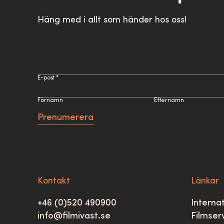
Häng med i allt som händer hos oss!
E-post *
Förnamn
Efternamn
Prenumerera
Kontakt
Länkar
+46 (0)520 490900
Internat
info@filmivast.se
Filmser