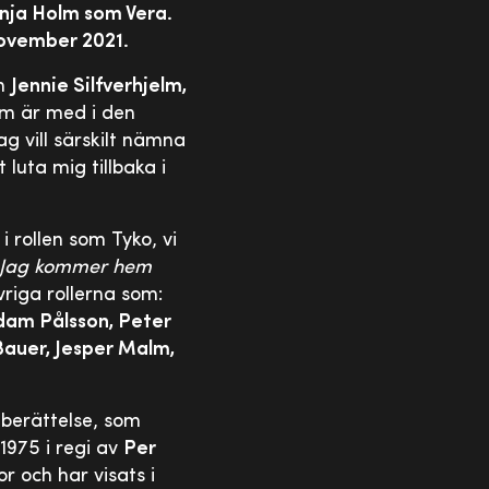
onja Holm som Vera.
november 2021.
om
Jennie Silfverhjelm,
om är med i den
g vill särskilt nämna
luta mig tillbaka i
 i rollen som Tyko, vi
 Jag kommer hem
vriga rollerna som:
Adam Pålsson, Peter
Bauer, Jesper Malm,
berättelse, som
1975 i regi av
Per
r och har visats i