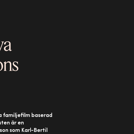
ya
ons
a familjefilm baserad
sten är en
son som Karl-Bertil