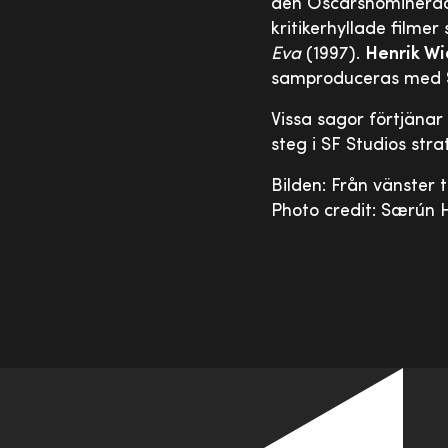
den Oscarsnominera
kritikerhyllade filme
Eva
(1997).
Henrik W
samproduceras med SV
Vissa sagor förtjänar 
steg i SF Studios stra
Bilden: Från vänster 
Photo credit: Særún 