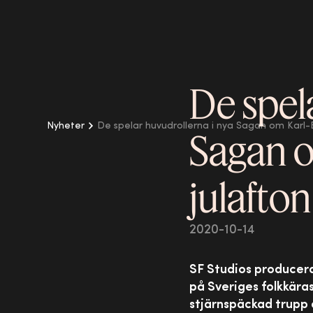
De spel
Nyheter
De spelar huvudrollerna i nya Sagan om Karl-Be
Sagan o
julafton
2020-10-14
SF Studios producera
på Sveriges folkkära
stjärnspäckad trupp 