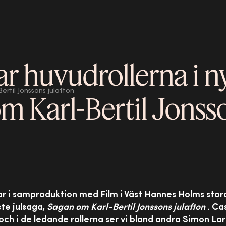
ar huvudrollerna i n
rtil Jonssons julafton
m Karl-Bertil Jonss
r i samproduktion med Film i Väst Hannes Holms stor
ste julsaga,
Sagan om Karl-Bertil Jonssons julafton
. Ca
och i de ledande rollerna ser vi bland andra Simon Lar