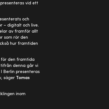
presenteras vid ett
esenterats och
– digitalt och live.
lar av framför allt
or som rör den
 också hur framtiden
 för den framtida
Utifrån denna går vi
I Berlin presenteras
iv, säger
Tomas
cklingen inom