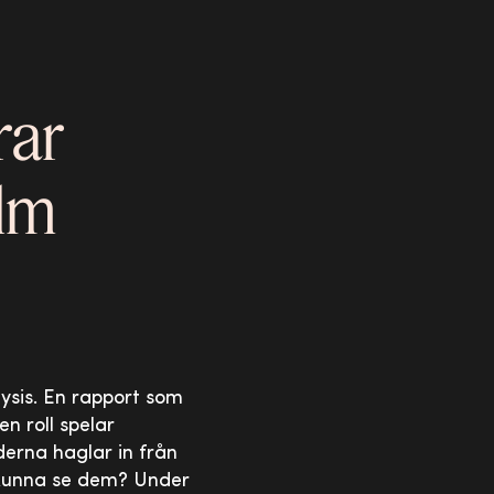
rar
ilm
lysis. En rapport som
n roll spelar
rderna haglar in från
 kunna se dem? Under