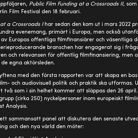
ppföljaren,
Public Film Funding at a Crossroads II,
som 
in Film Festival den 18 februari.
 at a Crossroads I
har sedan den kom ut i mars 2022 pr
undra evenemang, primärt i Europa, men också utanför 
v Europas offentliga filmfinansiärer och väsentliga de
erieproducerande branschen har engagerat sig i fråg
ten och relevansen för offentlig filmfinansiering, men
r de egna aktörsleden.
syftena med den första rapporten var att skapa en bas
ilm- och audiovisuell politik och praktik ska utformas. 
 två som i sin helhet kommer att släppas den 26 april. 
 grupp (cirka 250) nyckelpersoner inom europeiskt filml
st Analysis.
rett sammansatt panel att diskutera den senaste utve
ering och den nya värld den möter: