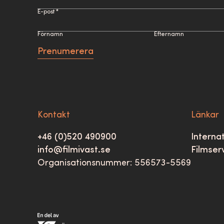
E-post *
Förnamn
Efternamn
Prenumerera
Kontakt
Länkar
+46 (0)520 490900
Internat
info@filmivast.se
Filmser
Organisationsnummer: 556573-5569