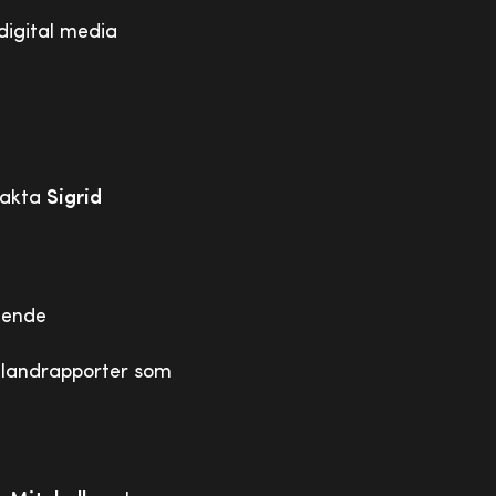
digital media
ntakta
Sigrid
ående
al landrapporter som