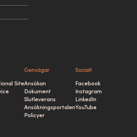
Genvägar
Socialt
ional Site
Ansökan
Facebook
vice
Dokument
Instagram
Slutleverans
LinkedIn
Ansökningsportalen
YouTube
Policyer