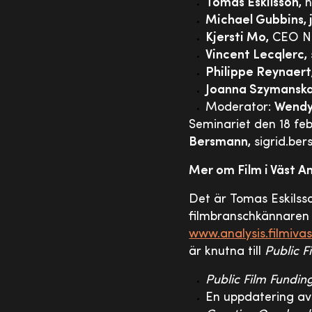
Tomas Eskilsson,
h
Michael Gubbins, j
Kjersti Mo,
CEO No
Vincent Lecqlerc,
Philippe Reynaert
Joanna Szymanska
Moderator:
Wendy 
Seminariet den 18 feb
Bersmann,
sigrid.be
Mer om Film i Väst An
Det är Tomas Eskils
filmbranschkännare
www.analysis.filmivas
är knutna till
Public F
Public Film Fundin
En uppdatering a