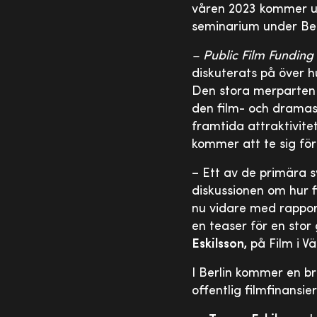
våren 2023 kommer u
seminarium under Berl
– Public Film Funding
diskuterats på över h
Den stora merparten a
den film- och dramas
framtida attraktivite
kommer att te sig fö
– Ett av de primära 
diskussionen om hur f
nu vidare med rapport
en teaser för en stor
Eskilsson,
på Film i Vä
I Berlin kommer en b
offentlig filmfinansi