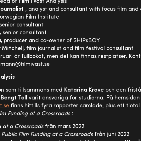
ead of Film i Väst Analysis
ournalist
, analyst and consultant with focus film and 
rwegian Film Institute
senior consultant
,
senior consultant
,
producer and co-owner of SHIPsBOY
Mitchell,
film journalist and film festival consultant
ruari är fullbokat, men det kan finnas restplatser. Ko
rsmann@filmivast.se
alysis
son som tillsammans med
Katarina Krave
och den frist
n
Bengt Toll
varit ansvariga för studierna. På hemsidan
t.se
finns hittills fyra rapporter samlade, plus ett tiot
ilm Funding at a Crossroads
:
g at a Crossroads
från mars 2022
v
Public Film Funding at a Crossroads
från juni 2022