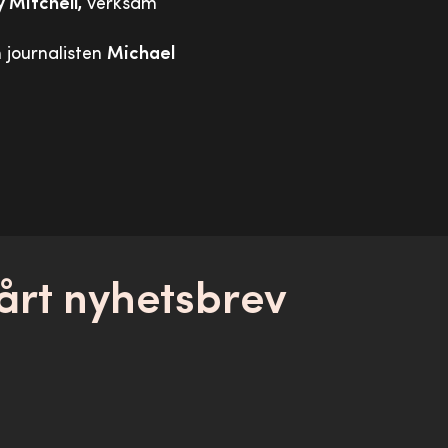
 Mitchell,
verksam
h journalisten
Michael
årt nyhetsbrev