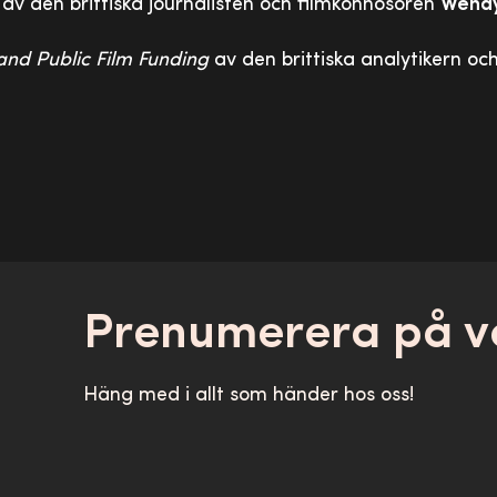
av den brittiska journalisten och filmkonnosören
Wendy
and Public Film Funding
av den brittiska analytikern oc
Prenumerera på v
Häng med i allt som händer hos oss!