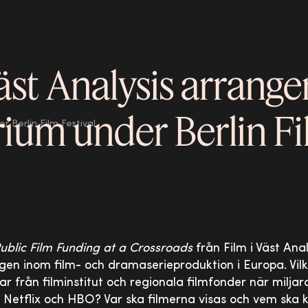
äst Analysis arrange
ium under Berlin F
r Berlin Film Festival
ublic Film Funding at a Crossroads
från Film i Väst Ana
en inom film- och dramaserieproduktion i Europa. Vilke
ar från filminstitut och regionala filmfonder när milja
 Netflix och HBO? Var ska filmerna visas och vem ska