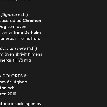
njägarna
m.fl.)
r baserad på
Christian
Fog
som även
 ser vi
Trine Dyrholm
aneras i Trollhättan.
ac
,
I am here
m.fl.)
m även skrivit filmens
neras till Västra
ilm DOLORES &
om är utgivna i
ttan och
ren 2016.
tade inspelningen av