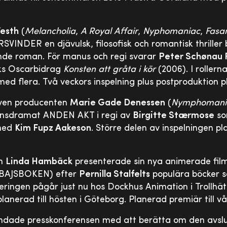
Vesth
(
Melancholia
,
A Royal Affair
,
Nyphomaniac
,
Fasa
VINDER en djävulsk, filosofisk och romantisk thrille
nde roman. För manus och regi svarar
Peter Schønau 
ks Oscarbidrag
Konsten att gråta i kör
(2006). I rollerna
ed flera. Två veckors inspelning plus postproduktion pl
ven producenten
Marie Gade Denessen
(
Nymphomani
ansdramat ANDEN AKT i regi av
Birgitte Stærmose
so
 med
Kim Fupz Aakeson
. Större delen av inspelningen pla
en
Linda Hambäck
presenterade sin nya animerade f
BAJSBOKEN) efter
Pernilla Stalfelts
populära böcker s
meringen pågår just nu hos Dockhus Animation i Trollhä
lanerad till hösten i Göteborg. Planerad premiär till vå
ndade presskonferensen med att berätta om den avslu