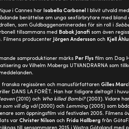
tique
i Cannes har
Isabella Carbonel
l blivit utvald me
ådande berättelse om unga sexförbrytare med bland 
drollen, som Guldbaggenominerades för sin roll i
Sebb
Carbonell tillsammans med
Babak Janafi
som även regis
). Filmens producenter
Jörgen Andersson
och
Kjell Åhl
ommande samproduktioner märks
Per Flys
film om Dag 
matisering av Vilhelm Mobergs UTVANDRARNA som tillk
ssmeddelanden.
 franska regissören och manusförfattaren
Gilles Mar
riller DANS LA FORÊT. Han har tidigare deltagit i huv
Heaven
(2010) och
Who killed Bambi?
(2003). Vidare har 
 som vill dig väl
(2000) och
Lemming
(2005) som båda 
enare som öppningsfilm vid festivalen 2005. Filmens ö
lats var
Christer Nilson
och
Frida Hallberg
från GötaFi
eräknas till sensommaren 2015 i Västra Götaland med 