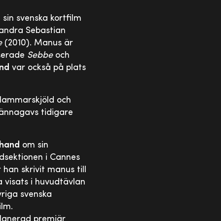
d sin svenska kortfilm
andra Sebastian
e
(2010). Manus är
serade
Sebbe
och
und
var också på plats
Hammarskjöld och
ännagavs tidigare
chand
om sin
udsektionen i Cannes
han skrivit manus till
visats i huvudtävlan
vriga svenska
lm.
planerad premiär