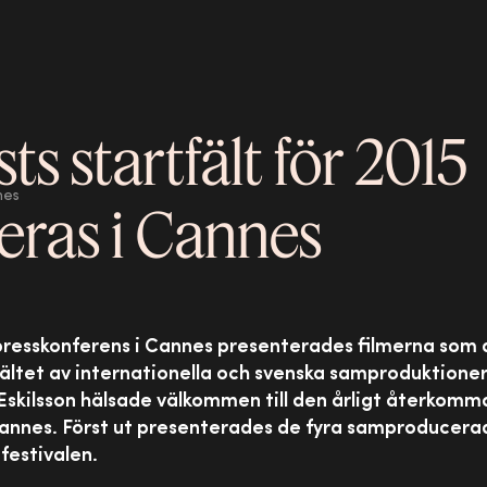
ts startfält för 2015
nes
eras i Cannes
 presskonferens i Cannes presenterades filmerna som d
fältet av internationella och svenska samproduktioner
skilsson hälsade välkommen till den årligt återkom
annes. Först ut presenterades de fyra samproducerad
festivalen.