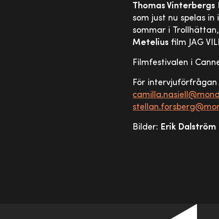
Thomas Vinterbergs
som just nu spelas in
sommar i Trollhättan
Metelius
film JAG VI
Filmfestivalen i Cann
För intervjuförfrågan
camilla.nasiell@mond
stellan.forsberg@mon
Bilder:
Erik Dalström