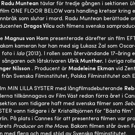
n
Radu Muntean
tävlar för tredje gången i sektionen
U
film ONE FLOOR BELOW vars handling kretsar kring 
annbråk som slutar i mord. Radu Muntean berättade om
oducenten
Dragos Vilcu
och filmens svenska samprodu
de
Magnus von Horn
presenterade därefter sin film EF
Bakom kameran har han med sig Łukasz Żal som Osca
a foto i
Ida
(2013). I rollen som återvändande 17-åring e
r sångaren och låtskrivaren
Ulrik Munther.
I övriga rol
Inger Nilsson
. Producent är
Madeleine Ekman
vid Zent
rån Svenska Filminstitutet, Polska Filminstitutet och
ilm MIN LILLA SYSTER med långfilmsdebuterande
Reb
llerna tillkännagavs av Film Väst redan förra året i Cann
 sektion som tidigare haft med svenska filmer som
Seb
TER vann tidigare i år Kristallbjörnen för ”Bästa film”
Berlin. På plats i Cannes för att presentera filmen var 
årets
Producer on the Move
. Bakom filmen står även F
on med flera och med stöd av Svenska filminstitutet.