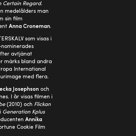
n Certain Regard
.
en medelålders man
 sin film
cent
Anna Croneman
.
TERSKALV som visas i
r-nominerades
fter avtjänat
ler märks bland andra
ropa International
 Eurimage med flera.
ecka Josephson
och
es. I år visas filmen i
be
(2010) och
Flickan
 i
Generation Kplus
producenten
Annika
ortune Cookie Film