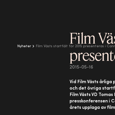
Film Väs
Nyheter
Film Västs startfält för 2015 presenteras i Can
present
2015-05-16
Vid Film Västs årliga
och det övriga start
Film Västs VD
Tomas E
presskonferensen i C
årets upplaga av film