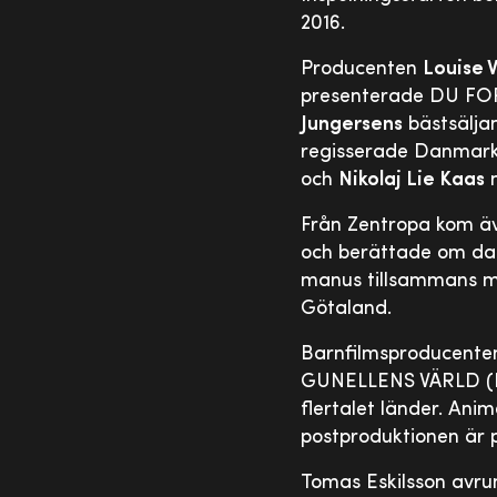
2016.
Producenten
Louise 
presenterade DU FORS
Jungersens
bästsälja
regisserade Danmar
och
Nikolaj Lie Kaas
m
Från Zentropa kom ä
och berättade om d
manus tillsammans
Götaland.
Barnfilmsproducent
GUNELLENS VÄRLD (
flertalet länder. Ani
postproduktionen är p
Tomas Eskilsson avru