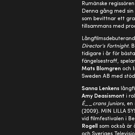
Rumänske regissöre
Denna gång med sin 
som bevittnar ett gr
tillsammans med pr
Långfilmsdebuteran
Director’s Fortnight
. 
tidigare i år för bäst
fängelsestraff, spela
Mats Blomgren
och
Sweden AB med stöd f
Sanna Lenkens
långf
Amy Deasismont
i ro
É__crans Juniors
, en
(2009). MIN LILLA SYS
vid filmfestivalen i 
Rogell
som också är 
och Sveriges Televisi