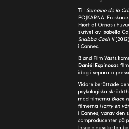
Till
Semaine de la Cri
POJKARNA. En skärsk
Hiort af Ornäs i huvu
skrivet av Isabella 
Snabba Cash II
(2012
i Cannes.
Bland Film Västs k
Daniél Espinosas
fil
idag i separata pre
Vidare berättade den
psykologiska skräckth
med filmerna
Black 
filmerna
Harry en vän
i Cannes, varav den s
samproducenter på p
Inspelningsstarten b