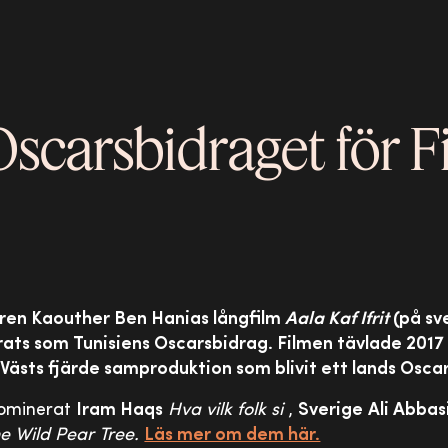
Oscarsbidraget för Fi
ören Kaouther Ben Hanias långfilm
Aala Kaf Ifrit
(på sv
ats som Tunisiens Oscarsbidrag. Filmen tävlade 2017 
 Västs fjärde samproduktion som blivit ett lands Osca
nominerat
Iram Haqs
Hva vilk folk si
,
Sverige
Ali Abbas
e Wild Pear Tree.
Läs mer om dem här.