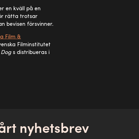
r en kväll på en
ör rätta trotsar
n bevisen försvinner.
ka Film &
enska Filminstitutet
 Dog
s distribueras i
årt nyhetsbrev