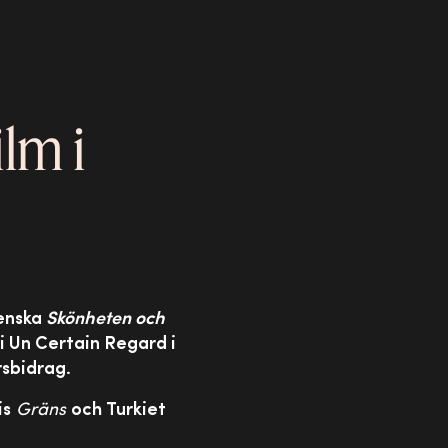
lm i
enska
Skönheten och
i Un Certain Regard i
rsbidrag.
is
Gräns
och Turkiet