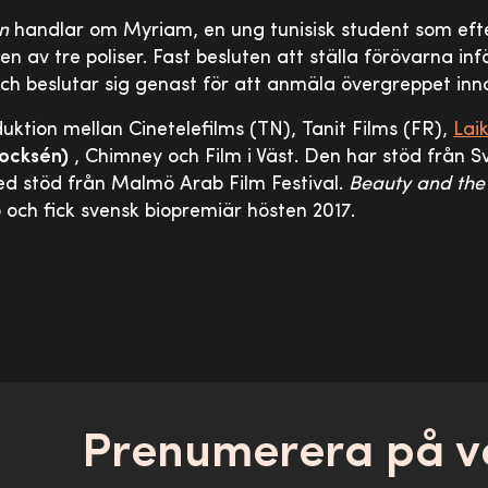
n
handlar om Myriam, en ung tunisisk student som efte
en av tre poliser. Fast besluten att ställa förövarna inf
h beslutar sig genast för att anmäla övergreppet inna
ktion mellan Cinetelefilms (TN), Tanit Films (FR),
Lai
ocksén)
, Chimney och Film i Väst. Den har stöd från Sv
ed stöd från Malmö Arab Film Festival.
Beauty and the
o och fick svensk biopremiär hösten 2017.
Prenumerera på v