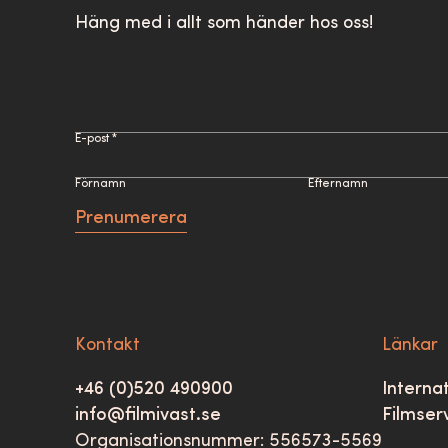
Häng med i allt som händer hos oss!
E-post *
Förnamn
Efternamn
Prenumerera
Kontakt
Länkar
+46 (0)520 490900
Internat
info@filmivast.se
Filmser
Organisationsnummer: 556573-5569