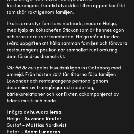
Restaurangens framtid utvecklas till en öppen konflikt
som skär rakt igenom familjen.
I kulisserna styr familjens matriark, modern Helga,
med hjälp av kökschefen Stickan som är hennes ögon
och öron nere i verksamheten. Helga står inför den
svåra uppgiften att hålla samman familjen och försvara
restaurangens position när samhället runt omkring
dem förändras dramatiskt.
Vår tid är nu
spelas huvudsakligen in i Göteborg med
omnejd. Från hösten 2017 får tittarna följa familjen
Löwander och restaurangens personal genom
decennier av framgångar och nederlag,
kärleksrelationer och konflikter, ackompanjerat av
tidens musik och mode.
I några av huvudrollerna:
Helga –
Suzanne Reuter
Gustaf –
Mattias Nordkvist
Peter –
Adam Lundgren