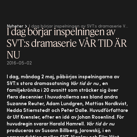
Nyheter
I dag börjar inspelningen av SVT:s dramaserie VÅR TID ÄR NU
I dag börjar inspelningen av
SVT:s dramaserie VÅR TID ÄR
NU
2016-05-02
I dag, måndag 2
maj, påbörjas inspelningarna av
SVT:s stora dramasatsning
Vår tid är nu
, en
familjekrönika i 20 avsnitt som sträcker sig över
flera decennier. I huvudrollerna ses bland andra
Suzanne Reuter, Adam Lundgren, Mattias Nordkvist,
Hedda Stiernstedt och Peter Dalle. Huvudförfattare
är Ulf Kvensler, efter en idé av Johan Rosenlind. För
huvudregin svarar Harald Hamrell.
Vår tid är nu
produceras av Susann Billberg, Jarowskij, i en