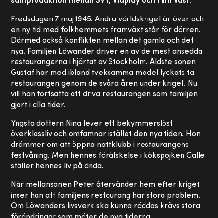
samproduktion mellan SVT, Viaplay och Film Väst.
Fredsdagen 7 maj 1945. Andra världskriget är över och
en ny tid med folkhemmets framväxt står för dörren.
Därmed också konflikten mellan det gamla och det
nya. Familjen Löwander driver en av de mest ansedda
restaurangerna i hjärtat av Stockholm. Äldste sonen
Gustaf har med ibland tveksamma medel lyckats ta
restaurangen genom de svåra åren under kriget. Nu
vill han fortsätta att driva restaurangen som familjen
gjort i alla tider.
Yngsta dottern Nina lever ett bekymmerslöst
överklassliv och omfamnar istället den nya tiden. Hon
drömmer om att öppna nattklubb i restaurangens
festvåning. Men hennes förälskelse i kökspojken Calle
ställer hennes liv på ända.
När mellansonen Peter återvänder hem efter kriget
inser han att familjens restaurang har stora problem.
Om Löwanders livsverk ska kunna räddas krävs stora
förändringar som möter de nya tiderna.