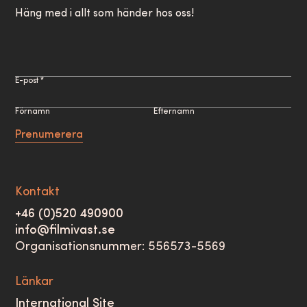
Häng med i allt som händer hos oss!
E-post *
Förnamn
Efternamn
Prenumerera
Kontakt
+46 (0)520 490900
info@filmivast.se
Organisationsnummer: 556573-5569
Länkar
International Site