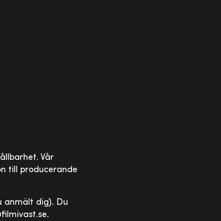
ållbarhet. Vår
ion till producerande
u anmält dig). Du
filmivast.se.