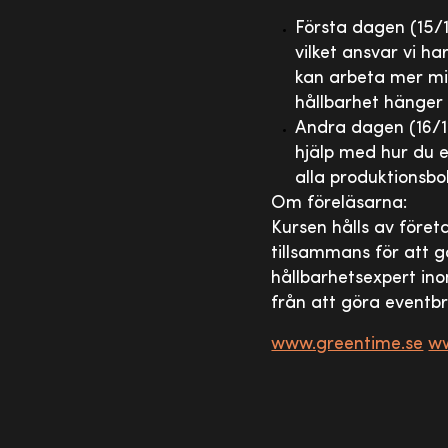
Första dagen (15/1
vilket ansvar vi h
kan arbeta mer mil
hållbarhet hänger 
Andra dagen (16/12
hjälp med hur du ef
alla produktionsb
Om föreläsarna:
Kursen hålls av före
tillsammans för att 
hållbarhetsexpert in
från att göra eventb
www.greentime.se
ww