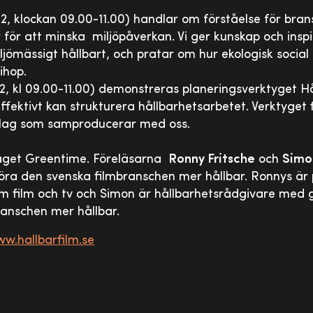
2, klockan 09.00-11.00) handlar om förståelse för bra
ar för att minska miljöpåverkan. Vi ger kunskap och insp
jömässigt hållbart, och pratar om hur ekologisk socia
ihop.
, kl 09.00-11.00) demonstreras planeringsverktyget Hål
fektivt kan strukturera hållbarhetsarbetet. Verktyget fi
olag som samproducerar med oss.
taget Greentime. Föreläsarna
Ronny Fritsche
och
Simo
göra den svenska filmbranschen mer hållbar. Ronnys är
om film och tv och Simon är hållbarhetsrådgivare med
ranschen mer hållbar.
w.hallbarfilm.se