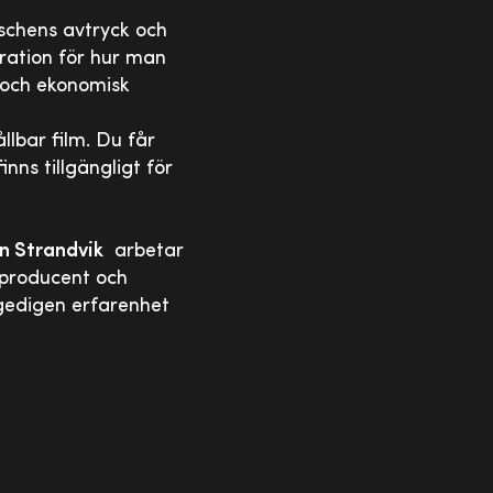
nschens avtryck och
iration för hur man
l och ekonomisk
lbar film. Du får
nns tillgängligt för
n Strandvik
arbetar
 producent och
 gedigen erfarenhet