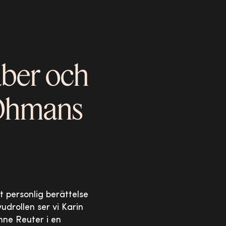
aber och
 Öhmans
t personlig berättelse
drollen ser vi Karin
nne Reuter i en