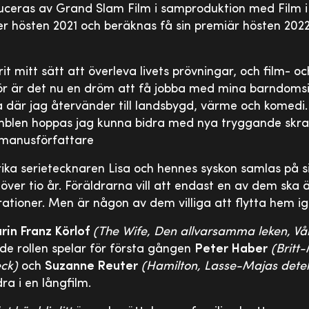
uceras av Grand Slam Film i samproduktion med Film i V
r hösten 2021 och beräknas få sin premiär hösten 2022
it mitt sätt att överleva livets prövningar, och film- oc
ärför är det nu en dröm att få jobba med mina barndoms
a där jag återvänder till landsbygd, värme och komedi.
mblen hoppas jag kunna bidra med nya tryggande skra
 manusförfattare
a serietecknaren Lisa och hennes syskon samlas på si
å över tio år. Föräldrarna vill att endast en av dem ska
erationer. Men är någon av dem villiga att flytta hem i
rin Franz Körlof
(The Wife, Den allvarsamma leken, Vår
de rollen spelar för första gången
Peter Haber
(Britt
eck)
och
Suzanne Reuter
(Hamilton, Lasse-Majas detekt
a i en långfilm.