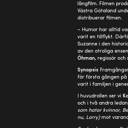
långfilm. Filmen prod
Västra Götaland unde
distribuerar filmen.
– Humor har alltid var
varit en tillflykt. D
Suzanne i den histori
av den otroliga ense
Öhman,
regissör och
Synopsis
Framgångsrik
för första gången p
varit i familjen i gen
I huvudrollen ser vi
Ka
och i två andra ledan
som hatar kvinnor, B
nu, Lorry)
mot varandr