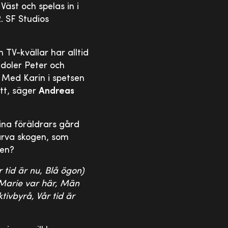
äst och spelas in i
. SF Studios
h TV-kvällar har alltid
idoler Peter och
 Med Karin i spetsen
tt, säger
Andreas
na föräldrars gård
 ärva skogen, som
gen?
 tid är nu, Blå ögon)
-Marie var här, Män
ivbyrå, Vår tid är