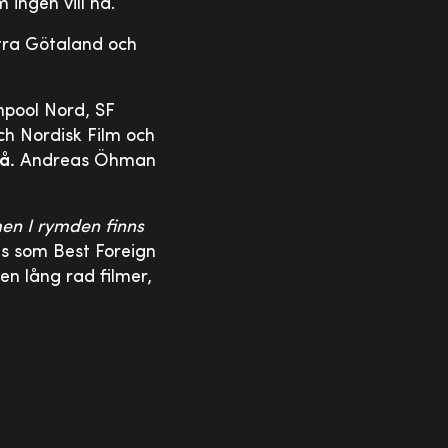
 ingen vill ha.
stra Götaland och
mpool Nord, SF
ch Nordisk Film och
å.
Andreas Öhman
men I rymden finns
es som Best Foreign
en lång rad filmer,