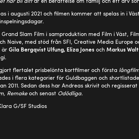
t här bli ditt
är en berättelse om familj och ett arv som
as i augusti 2021 och filmen kommer att spelas in i Vä
inspelningsdagar.
 Grand Slam Film i samproduktion med Film i Väst, Fil
och Naive, med stöd från SFI, Creative Media Europe o
r är
Gila Bergqvist Ulfung, Eliza Jones
och
Markus Walt
gi.
rt flertalet prisbelönta kortfilmer och första
långfil
es i flera kategorier för Guldbaggen och shortlistad
lan 2011. Sedan dess har Andreas skrivit och regisserat 
am, Remake
och senast
Odödliga.
Klara G/SF Studios