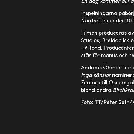
En dag kommer allt de
Inspelningarna påbörj
Norrbotten under 30 
Filmen produceras av
Studios, Breidablick 
TV-fond. Producente
står för manus och re
Andreas Öhman har gjo
inga känslor
nominerad
Feature till Oscarsga
bland andra
Bitchkr
Foto: TT/Peter Seth/