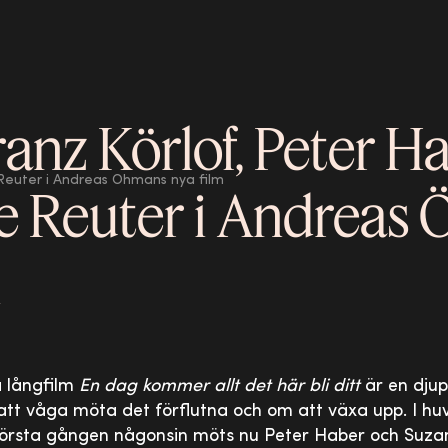
ranz Körlof, Peter H
Reuter i Andreas Öhmans nya film
e Reuter i Andreas
m
 långfilm
En dag kommer allt det här bli ditt
är en djup
t våga möta det förflutna och om att växa upp. I huvu
 första gången någonsin möts nu Peter Haber och Suza