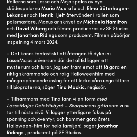
Rollerna som Lasse och Maja spelas av nya
skådespelarna
Mario Mustafa
och
Elma Säterhagen-
Lekander
och
Henrik Hjelt
återvänder i rollen som
polismästare. Manus är skrivet av
Michaela Hamilton
och
David Wiberg
och filmen produceras av SF Studios
med
Jonathan Ridings
som producent. Filmen påbörjar
inspelning 4 mars 2024.
– Det känns fantastiskt att återigen få dyka in i
LasseMajas universum där det alltid ligger ett
mysterium och lurar. Jag ser fram emot att få göra en
riktig skrämmande och rolig Halloweenfilm med
många spännande inslag för att locka våra unga tittare
till biograferna, säger
Tina Mackic,
regissör.
– Tillsammans med Tina fann vi en form
med
LasseMajas Detektivbyrå – Skorpionens gåta
som vi nu
tar till nästa nivå. Vi lägger ytterligare fokus på
spänning och äventyr, och kommer göra årets
Halloween-film för hela familjen!, säger
Jonathan
Ridings
, producent på SF Studios.