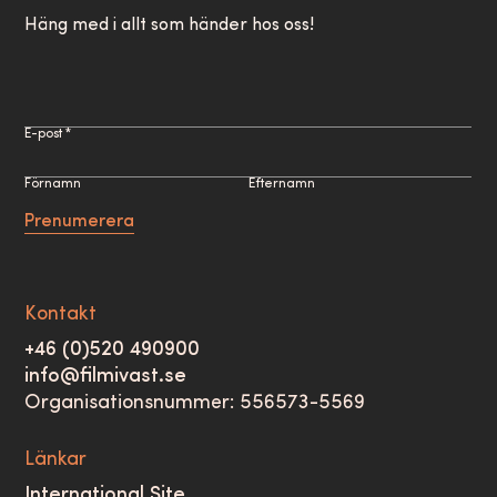
Häng med i allt som händer hos oss!
E-post *
Förnamn
Efternamn
Prenumerera
Kontakt
+46 (0)520 490900
info@filmivast.se
Organisationsnummer: 556573-5569
Länkar
International Site