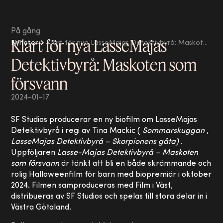
På gång
Klart för nya LasseMajas
Nyheter
Klart för nya LasseMajas Detektivbyrå: Maskoten som försvann
Detektivbyrå: Maskoten som
försvann
2024-01-17
SF Studios producerar en ny biofilm om LasseMajas
Detektivbyrå i regi av Tina Mackic (
Sommarskuggan
,
LasseMajas Detektivbyrå – Skorpionens gåta)
.
Uppföljaren
Lasse-Majas Detektivbyrå – Maskoten
som försvann
är tänkt att bli en både skrämmande och
rolig Halloweenfilm för barn med biopremiär i oktober
2024. Filmen samproduceras med Film i Väst,
distribueras av SF Studios och spelas till stora delar in i
Västra Götaland.