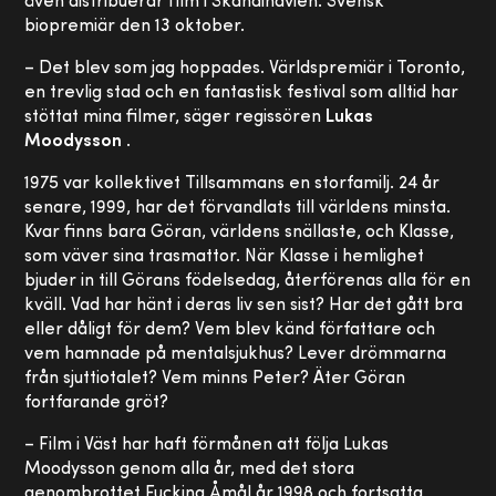
även distribuerar film i Skandinavien. Svensk
biopremiär den 13 oktober.
– Det blev som jag hoppades. Världspremiär i Toronto,
en trevlig stad och en fantastisk festival som alltid har
stöttat mina filmer, säger regissören
Lukas
Moodysson
.
1975 var kollektivet Tillsammans en storfamilj. 24 år
senare, 1999, har det förvandlats till världens minsta.
Kvar finns bara Göran, världens snällaste, och Klasse,
som väver sina trasmattor. När Klasse i hemlighet
bjuder in till Görans födelsedag, återförenas alla för en
kväll. Vad har hänt i deras liv sen sist? Har det gått bra
eller dåligt för dem? Vem blev känd författare och
vem hamnade på mentalsjukhus? Lever drömmarna
från sjuttiotalet? Vem minns Peter? Äter Göran
fortfarande gröt?
– Film i Väst har haft förmånen att följa Lukas
Moodysson genom alla år, med det stora
genombrottet Fucking Åmål år 1998 och fortsatta