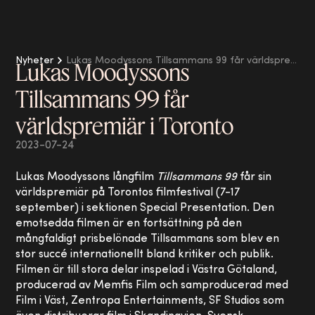
Nyheter
Lukas Moodyssons Tillsammans 99 får världspremiär i Toronto
Lukas Moodyssons
Tillsammans 99 får
världspremiär i Toronto
2023-07-24
Lukas Moodyssons långfilm
Tillsammans 99
får sin
världspremiär på Torontos filmfestival (7-17
september) i sektionen Special Presentation. Den
emotsedda filmen är en fortsättning på den
mångfaldigt prisbelönade Tillsammans som blev en
stor succé internationellt bland kritiker och publik.
Filmen är till stora delar inspelad i Västra Götaland,
producerad av Memfis Film och samproducerad med
Film i Väst, Zentropa Entertainments, SF Studios som