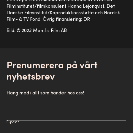
Zentropa Entertainments5 med stöd av Svenska
Filminstitutet/filmkonsulent Hanna Lejonqvist, Det
Danske Filminstitut/Koproduktionsstøtte och Nordisk
Film- & TV Fond. Övrig finansiering: DR
Bild: © 2023 Memfis Film AB
Prenumerera på vårt
nyhetsbrev
Häng med i allt som händer hos oss!
E-post *