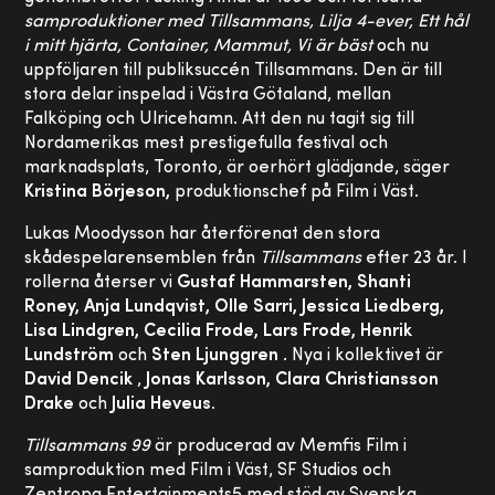
samproduktioner med Tillsammans, Lilja 4-ever, Ett hål
i mitt hjärta, Container, Mammut, Vi är bäst
och nu
uppföljaren till publiksuccén Tillsammans. Den är till
stora delar inspelad i Västra Götaland, mellan
Falköping och Ulricehamn. Att den nu tagit sig till
Nordamerikas mest prestigefulla festival och
marknadsplats, Toronto, är oerhört glädjande, säger
Kristina Börjeson,
produktionschef på Film i Väst.
Lukas Moodysson har återförenat den stora
skådespelarensemblen från
Tillsammans
efter 23 år. I
rollerna återser vi
Gustaf Hammarsten, Shanti
Roney, Anja Lundqvist, Olle Sarri, Jessica Liedberg,
Lisa Lindgren, Cecilia Frode, Lars Frode, Henrik
Lundström
och
Sten Ljunggren
. Nya i kollektivet är
David Dencik
,
Jonas Karlsson, Clara Christiansson
Drake
och
Julia Heveus.
Tillsammans 99
är producerad av Memfis Film i
samproduktion med Film i Väst, SF Studios och