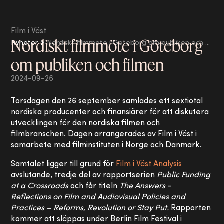
Film i Väst
Nordiskt filmmöte i Göteborg
Nyheter
Nordiskt filmmöte i Göteborg om publiken och filmen
om publiken och filmen
2024-09-26
Torsdagen den 26 september samlades ett sextiotal
nordiska producenter och finansiärer för att diskutera
utvecklingen för den nordiska filmen och
filmbranschen. Dagen arrangerades av Film i Väst i
samarbete med filminstituten i Norge och Danmark.
Samtalet ligger till grund för
Film i Väst Analysis
avslutande, tredje del av rapportserien
Public Funding
at a Crossroads
och får titeln
The Answers
–
Reflections on Film and Audiovisual Policies and
Practices – Reforms, Revolution or Stay Put.
Rapporten
kommer att släppas under Berlin Film Festival i