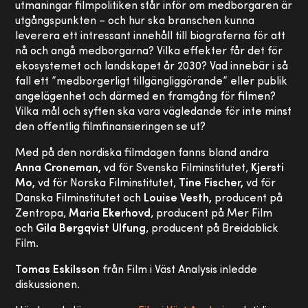
utmaningar filmpolitiken står inför om medborgaren är
utgångspunkten – och hur ska branschen kunna
leverera ett intressant innehåll till biograferna för att
nå och angå medborgarna? Vilka effekter får det för
ekosystemet och landskapet år 2030? Vad innebär i så
fall ett ”medborgerligt tillgängliggörande” eller publik
angelägenhet och därmed en framgång för filmen?
Vilka mål och syften ska vara vägledande för inte minst
den offentlig filmfinansieringen se ut?
Med på den nordiska filmdagen fanns bland andra
Anna Croneman,
vd för Svenska Filminstitutet,
Kjersti
Mo,
vd för Norska Filminstitutet,
Tine Fischer,
vd för
Danska Filminstitutet och
Louise Vesth,
producent på
Zentropa,
Maria Ekerhovd
, producent på Mer Film
och
Gila Bergqvist Ulfung
, producent på Breidablick
Film.
Tomas Eskilsson
från Film i Väst Analysis inledde
diskussionen.