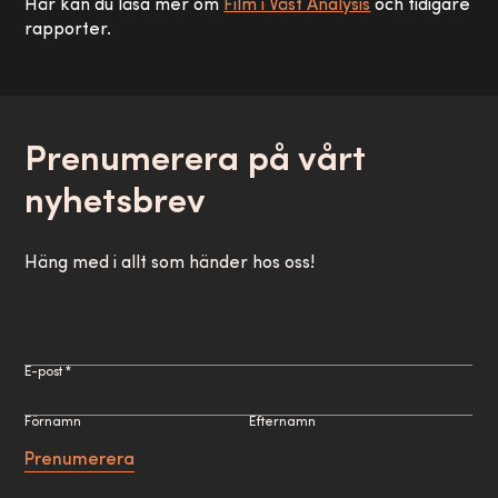
Här kan du läsa mer om
Film i Väst Analysis
och tidigare
rapporter.
Prenumerera på vårt
nyhetsbrev
Häng med i allt som händer hos oss!
E-post *
Förnamn
Efternamn
Prenumerera