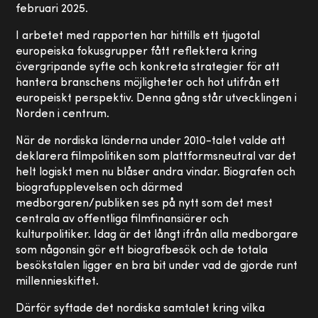
februari 2025.
I arbetet med rapporten har hittills ett tjugotal
europeiska fokusgrupper fått reflektera kring
övergripande syfte och konkreta strategier för att
hantera branschens möjligheter och hot utifrån ett
europeiskt perspektiv. Denna gång står utvecklingen i
Norden i centrum.
När de nordiska länderna under 2010-talet valde att
deklarera filmpolitiken som plattformsneutral var det
helt logiskt men nu blåser andra vindar. Biografen och
biografupplevelsen och därmed
medborgaren/publiken ses på nytt som det mest
centrala av offentliga filmfinansiärer och
kulturpolitiker. Idag är det långt ifrån alla medborgare
som någonsin gör ett biografbesök och de totala
besökstalen ligger en bra bit under vad de gjorde runt
millennieskiftet.
Därför syftade det nordiska samtalet kring vilka