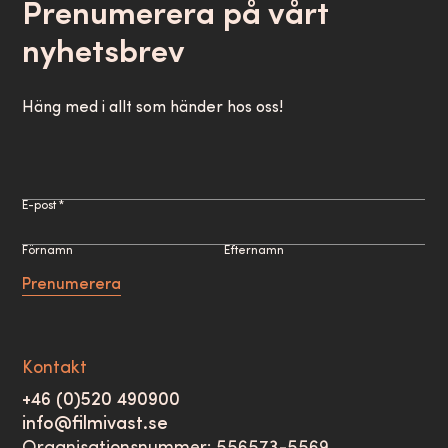
Prenumerera på vårt
nyhetsbrev
Häng med i allt som händer hos oss!
E-post *
Förnamn
Efternamn
Prenumerera
Kontakt
+46 (0)520 490900
info@filmivast.se