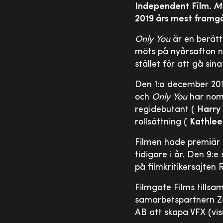
Independent Film.
M
2019 års mest framg
Only You
är en berätt
möts på nyårsafton nä
stället för att gå sin
Den 1:a december 201
och
Only You
har nomi
regidebutant (
Harry 
rollsättning (
Kathlee
Filmen hade premiär p
tidigare i år. Den 9:
på filmkritikersajten
Filmgate Films tills
samarbetspartnern Zen
AB att skapa VFX (visu