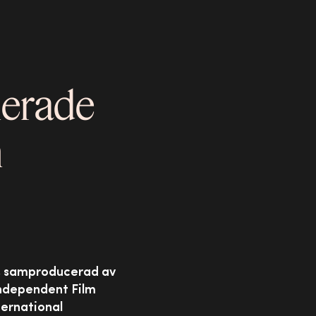
nerade
m
ff, samproducerad av
 Independent Film
ternational