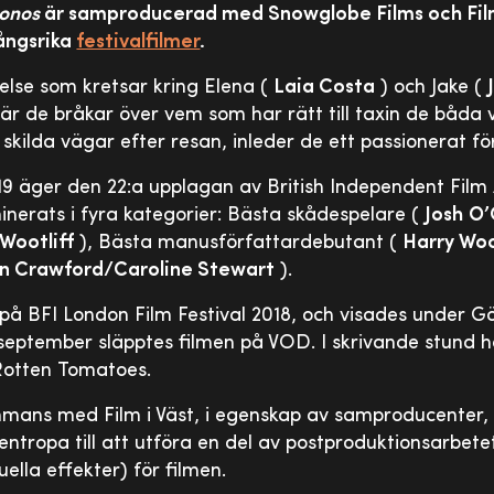
onos
är samproducerad med Snowglobe Films och Film 
ångsrika
festivalfilmer
.
else som kretsar kring Elena (
Laia Costa
) och Jake (
r de bråkar över vem som har rätt till taxin de båda v
a skilda vägar efter resan, inleder de ett passionerat f
9 äger den 22:a upplagan av British Independent Film
nerats i fyra kategorier: Bästa skådespelare (
Josh
O’
Wootliff
), Bästa manusförfattardebutant (
Harry Woo
n Crawford/Caroline Stewart
).
å BFI London Film Festival 2018, och visades under Gö
e september släpptes filmen på VOD. I skrivande stund 
 Rotten Tomatoes.
ammans med Film i Väst, i egenskap av samproducenter,
tropa till att utföra en del av postproduktionsarbete
ella effekter) för filmen.