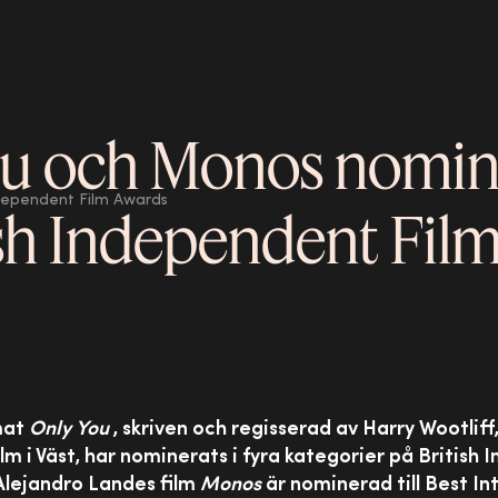
ou och Monos nomi
ndependent Film Awards
tish Independent Fil
mat
Only You
, skriven och regisserad av Harry Wootli
lm i Väst, har nominerats i fyra kategorier på British
Alejandro Landes film
Monos
är nominerad till Best In