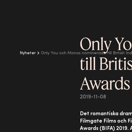
Only Y
Nyheter
Only You och Monos nominerade till British I
till Bri
Awards
2019-11-08
Det romantiska dra
Filmgate Films och Fi
Awards (BIFA) 2019. 