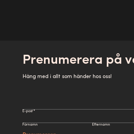
Prenumerera på v
Häng med i allt som händer hos oss!
E-post *
Förnamn
Efternamn