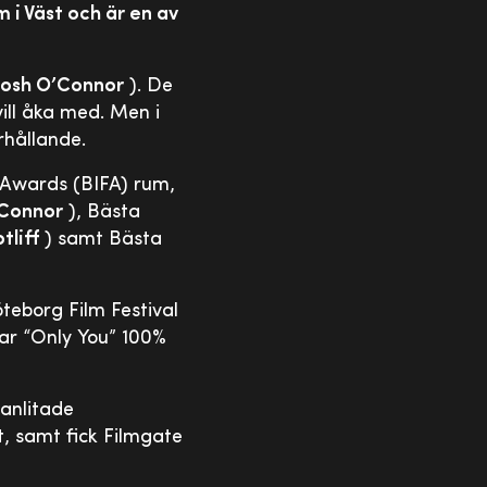
i Väst och är en av
Josh O’Connor
). De
ill åka med. Men i
örhållande.
 Awards (BIFA) rum,
Connor
), Bästa
tliff
) samt Bästa
teborg Film Festival
har “Only You” 100%
 anlitade
t, samt fick Filmgate