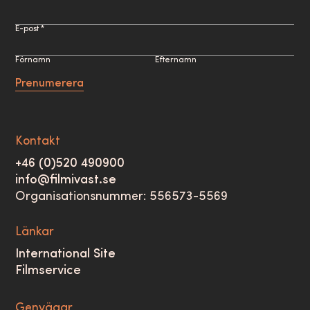
E-post *
Förnamn
Efternamn
Prenumerera
Kontakt
+46 (0)520 490900
info@filmivast.se
Organisationsnummer: 556573-5569
Länkar
International Site
Filmservice
Genvägar