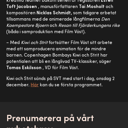
kreativa teamet bakom serien är regissören
Esten
Toft Jacobsen
, manusförfattaren
Tai Mosholt
och
kompositören
Nicklas Schmidt,
som tidigare arbetat
tillsammans med de animerade långfilmerna
Den
Kaempestore Bjoern
och
Resan till Fjärderkungens rike
(båda i samproduktion med Film Väst).
– Med
Kiwi och Strit
fortsätter Film Väst sitt arbete
med att samproducera animation för de mindre
barnen. Copenhagen Bombays Kiwi och Strit har
potentialen att bli en långlivad TV-klassiker, säger
Tomas Eskilsson
, VD för Film Väst.
Kiwi och Strit sänds på SVT med start i dag, onsdag 2
december.
Här
kan du se första programmet.
Prenumerera på vårt