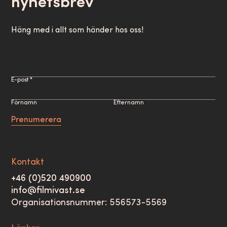
nyhetsbrev
Häng med i allt som händer hos oss!
E-post *
Förnamn
Efternamn
Prenumerera
Kontakt
+46 (0)520 490900
info@filmivast.se
Organisationsnummer: 556573-5569