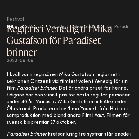
Festival
Regipris i Venedig till Mika
Nyheter
Regipris i Venedig till Mika Gustafson för Paradiset brinner
Gustafson för Paradiset
brinner
2023-09-09
I kväll vann regissören Mika Gustafson regipriset i
sektionen Orizzenti vid filmfestivalen i Venedig för sin
film
Paradiset brinner.
Det är andra priset för henne,
tidigare har hon vunnit pris för bästa regi för personer
under 40 år. Manus av Mika Gustafson och Alexander
Öhrstrand. Producerad av
Nima Yousefi
från Hobab i
samproduktion med bland andra Film i Väst. Filmen får
svensk biopremiär 27 oktober.
Paradiset brinner
kretsar kring tre systrar står enade i