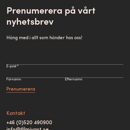
Prenumerera på vårt
nyhetsbrev
Häng med i allt som händer hos oss!
E-post *
Förnamn
Efternamn
Prenumerera
Kontakt
+46 (0)520 490900
info@filmivast.se