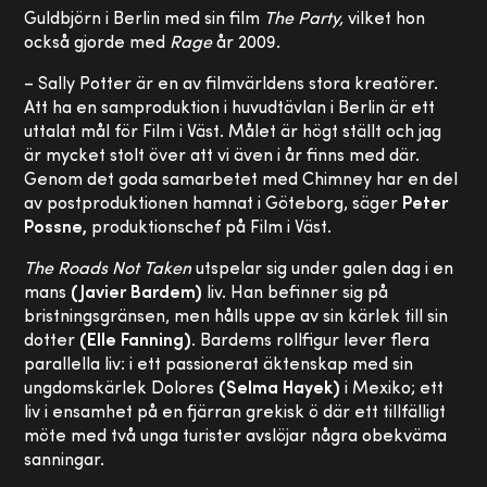
Guldbjörn i Berlin med sin film
The Party,
vilket hon
också gjorde med
Rage
år 2009.
– Sally Potter är en av filmvärldens stora kreatörer.
Att ha en samproduktion i huvudtävlan i Berlin är ett
uttalat mål för Film i Väst. Målet är högt ställt och jag
är mycket stolt över att vi även i år finns med där.
Genom det goda samarbetet med Chimney har en del
av postproduktionen hamnat i Göteborg, säger
Peter
Possne,
produktionschef på Film i Väst.
The Roads Not Taken
utspelar sig under galen dag i en
mans
(Javier Bardem)
liv. Han befinner sig på
bristningsgränsen, men hålls uppe av sin kärlek till sin
dotter
(Elle Fanning).
Bardems rollfigur lever flera
parallella liv: i ett passionerat äktenskap med sin
ungdomskärlek Dolores
(Selma Hayek)
i Mexiko; ett
liv i ensamhet på en fjärran grekisk ö där ett tillfälligt
möte med två unga turister avslöjar några obekväma
sanningar.