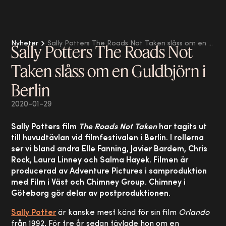
Nyheter
Sally Potters The Roads Not Taken slåss om en Guldbjörn i Berlin
Sally Potters The Roads Not
Taken slåss om en Guldbjörn i
Berlin
2020-01-29
Sally Potters film
The Roads Not Taken
har tagits ut
till huvudtävlan vid filmfestivalen i Berlin. I rollerna
ser vi bland andra Elle Fanning, Javier Bardem, Chris
Rock, Laura Linney och Salma Hayek. Filmen är
producerad av Adventure Pictures i samproduktion
med Film i Väst och Chimney Group. Chimney i
Göteborg gör delar av postproduktionen.
Sally Potter
är kanske mest känd för sin film
Orlando
från 1992. För tre år sedan tävlade hon om en