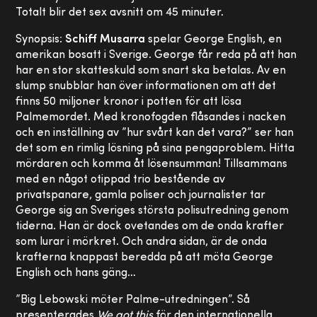
Totalt blir det sex avsnitt om 45 minuter.
Synopsis:
Schiff Musarra
spelar George English, en
amerikan bosatt i Sverige. George får reda på att han
har en stor skatteskuld som snart ska betalas. Av en
slump snubblar han över informationen om att det
finns 50 miljoner kronor i potten för att lösa
Palmemordet. Med kronofogden flåsandes i nacken
och en inställning av ”hur svårt kan det vara?” ser han
det som en rimlig lösning på sina pengaproblem. Hitta
mördaren och komma åt lösensumman! Tillsammans
med en något otippad trio bestående av
privatspanare, gamla poliser och journalister tar
George sig an Sveriges största polisutredning genom
tiderna. Han är dock ovetandes om de onda krafter
som lurar i mörkret. Och andra sidan, är de onda
krafterna knappast beredda på att möta George
English och hans gäng…
”Big Lebowski möter Palme-utredningen”. Så
presenterades
We got this
för den internationella