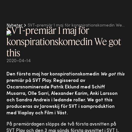
Nyheter
SVT-premiär 1 maj för konspirationskomedin We got this
SVT-premiär 1 maj för
konspirationskomedin We got
this
2020-04-14
Den första maj har konspirationskomedin
We got this
premiär på SVT Play. Regisserad av
Oscarsnominerade Patrik Eklund med Schiff
Musarra, Olle Sarri, Alexander Karim, Anki Larsson
och Sandra Andreis i ledande roller. We got this
produceras av Jarowskij för SVT i samproduktion
med Viaplay och Film i Väst.
På premiärdagen släpps de två första avsnitten på
SVT Play och den 3 maj sänds första avsnittet i SVT 1.