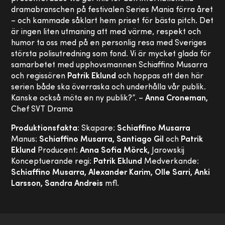
dramabranschen på festivalen Series Mania förra året
– och kammade såklart hem priset för bästa pitch. Det
är ingen liten utmaning att med värme, respekt och
humor ta oss med på en personlig resa med Sveriges
största polisutredning som fond. Vi är mycket glada för
samarbetet med upphovsmannen Schiaffino Musarra
och regissören
Patrik Eklund
och hoppas att den här
serien både ska överraska och underhålla vår publik.
Kanske också möta en ny publik?”. –
Anna Croneman,
Chef SVT Drama
Produktionsfakta:
Skapare:
Schiaffino Musarra
Manus:
Schiaffino Musarra, Santiago Gil
och
Patrik
Eklund
Producent:
Anna Sofia Mörck,
Jarowskij
Konceptuerande regi:
Patrik Eklund
Medverkande:
Schiaffino Musarra, Alexander Karim, Olle Sarri, Anki
Larsson, Sandra Andreis
mfl.