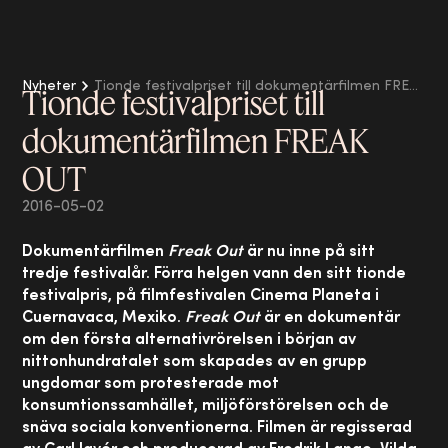
Nyheter
Tionde festivalpriset till dokumentärfilmen FREAK OUT
Tionde festivalpriset till
dokumentärfilmen FREAK
OUT
2016-05-02
Dokumentärfilmen
Freak Out
är nu inne på sitt
tredje festivalår. Förra helgen vann den sitt tionde
festivalpris, på filmfestivalen Cinema Planeta i
Cuernavaca, Mexiko.
Freak Out
är en dokumentär
om den första alternativrörelsen i början av
nittonhundratalet som skapades av en grupp
ungdomar som protesterade mot
konsumtionssamhället, miljöförstörelsen och de
snäva sociala konventionerna. Filmen är regisserad