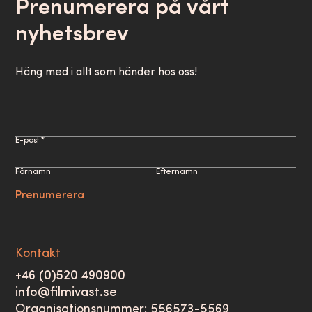
Prenumerera på vårt
nyhetsbrev
Häng med i allt som händer hos oss!
E-post *
Förnamn
Efternamn
Prenumerera
Kontakt
+46 (0)520 490900
info@filmivast.se
Organisationsnummer: 556573-5569