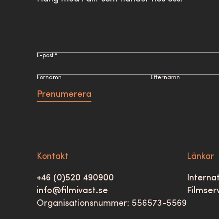
E-post *
Förnamn
Efternamn
Prenumerera
Kontakt
Länkar
+46 (0)520 490900
Internat
info@filmivast.se
Filmser
Organisationsnummer: 556573-5569