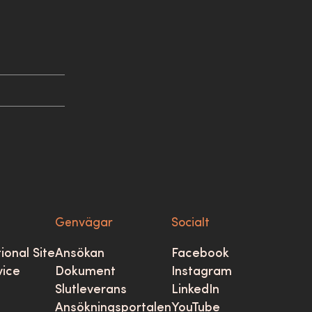
Genvägar
Socialt
ional Site
Ansökan
Facebook
vice
Dokument
Instagram
Slutleverans
LinkedIn
Ansökningsportalen
YouTube