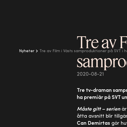
Tre av F
Nyheter
Tre av Film i Västs samproduktioner på SVT i h
samprod
2020-08-21
Tre tv-draman sampr
ha premiär på SVT u
Måste gitt – serien
är
åtta avsnitt blir till
Can Demirtas
gör huv