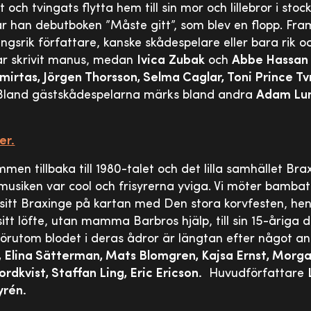
och tvingats flytta hem till sin mor och lillebror i sto
r han debutboken ”Måste gitt”, som blev en flopp. Fra
ngsrik författare, kanske skådespelare eller bara rik o
r skrivit manus, medan
Ivica
Zubak
och
Abbe Hassan
irtas, Jörgen Thorsson, Selma Caglar, Toni Prince Tv
Bland gästskådespelarna märks bland andra
Adam Lu
er.
n tillbaka till 1980-talet och det lilla samhället Brax
, musiken var cool och frisyrerna yviga. Vi möter bamb
 sitt Braxinge på kartan med Den stora korvfesten, he
sitt löfte, utan mamma Barbros hjälp, till sin 15-åriga
utom blodet i deras ådror är längtan efter något anna
Elina Sätterman, Mats Blomgren, Kajsa Ernst, Morgan
rdkvist, Staffan Ling, Eric Ericson.
Huvudförfattare
Syrén.