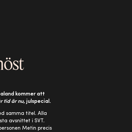
höst
ötaland kommer att
r tid är nu,
julspecial.
d samma titel. Alla
ta avsnittet i SVT.
personen Metin precis