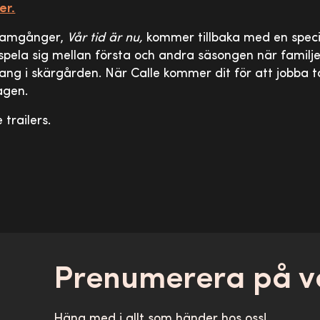
er.
framgånger,
Vår tid är nu,
kommer tillbaka med en speci
ela sig mellan första och andra säsongen när familj
ng i skärgården. När Calle kommer dit för att jobba t
agen.
 trailers.
Prenumerera på v
Häng med i allt som händer hos oss!