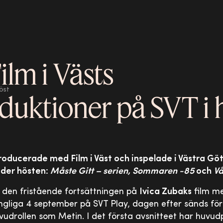
ilm i Västs
öst
uktioner på SVT i 
oducerade med Film i Väst och inspelade i Västra G
nder hösten:
Måste Gitt – serien, Sommaren -85
och
Vå
 den fristående fortsättningen på
Ivica Zubaks
film me
gängliga 4 september på SVT Play, dagen efter sänds förs
udrollen som Metin. I det första avsnitteet har huvud