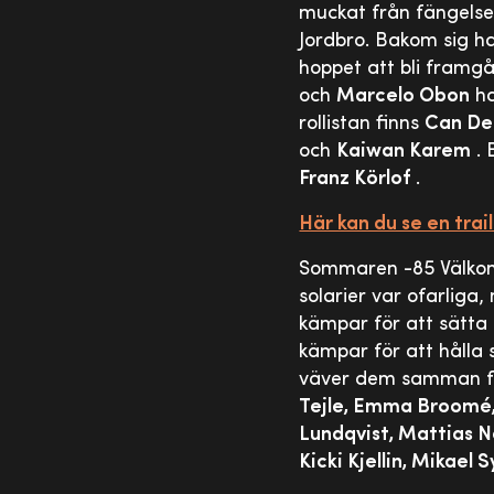
muckat från fängelset 
Jordbro. Bakom sig ha
hoppet att bli framgå
och
Marcelo Obon
ha
rollistan finns
Can Dem
och
Kaiwan Karem
. 
Franz Körlof
.
Här kan du se en trail
Sommaren -85 Välkomme
solarier var ofarliga
kämpar för att sätta
kämpar för att hålla 
väver dem samman för
Tejle, Emma Broomé, 
Lundqvist, Mattias No
Kicki Kjellin, Mikael 