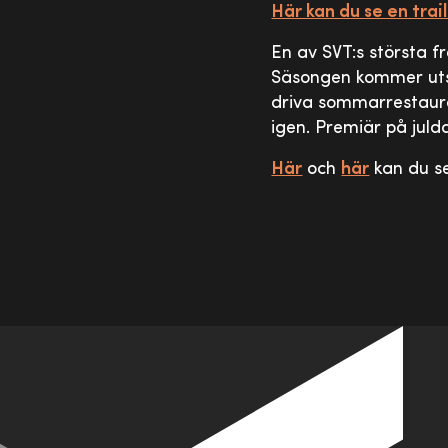
Här kan du se en trail
En av SVT:s största 
Säsongen kommer utsp
driva sommarrestaura
igen. Premiär på juld
Här
och
här
kan du se