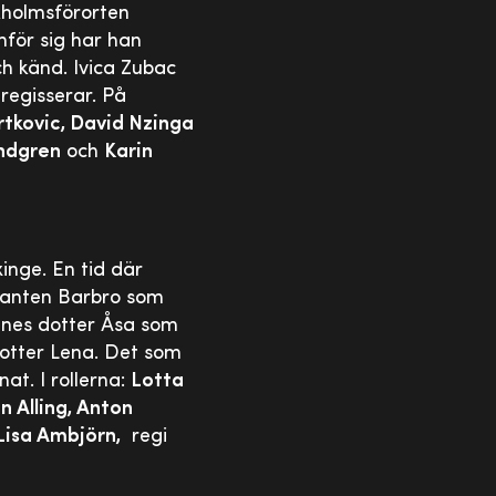
ckholmsförorten
mför sig har han
ch känd. Ivica Zubac
regisserar. På
rtkovic, David Nzinga
ndgren
och
Karin
inge. En tid där
atanten Barbro som
nnes dotter Åsa som
 dotter Lena. Det som
t. I rollerna:
Lotta
 Alling, Anton
Lisa Ambjörn,
regi