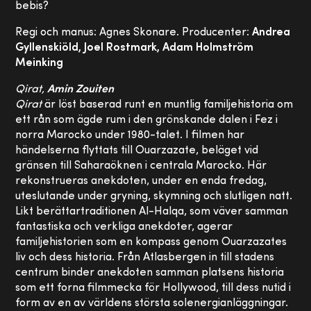
bebis?
Regi och manus: Agnes Skonare. Producenter:
Andrea
Gyllenskiöld, Joel Rostmark, Adam Holmström
Meinking
Qirat,
Amin Zouiten
Qirat
är löst baserad runt en muntlig familjehistoria om
ett rån som ägde rum i den grönskande dalen i Fez i
norra Marocko under 1980-talet. I filmen har
händelserna flyttats till Ouarzazate, beläget vid
gränsen till Saharaöknen i centrala Marocko. Här
rekonstrueras anekdoten, under en enda fredag,
uteslutande under gryning, skymning och slutligen natt.
Likt berättartraditionen Al-Halqa, som väver samman
fantastiska och verkliga anekdoter, agerar
familjehistorien som en kompass genom Ouarzazates
liv och dess historia. Från Atlasbergen in till stadens
centrum binder anekdoten samman platsens historia
som ett forna filmmecka för Hollywood, till dess nutid i
form av en av världens största solenergianläggningar.