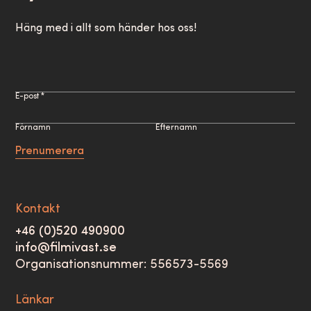
Häng med i allt som händer hos oss!
E-post *
Förnamn
Efternamn
Prenumerera
Kontakt
+46 (0)520 490900
info@filmivast.se
Organisationsnummer: 556573-5569
Länkar