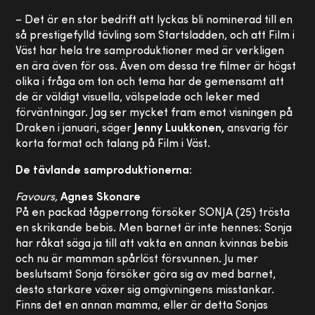
– Det är en stor bedrift att lyckas bli nominerad till en
så prestigefylld tävling som Startsladden, och att Film i
Väst har hela tre samproduktioner med är verkligen
en ära även för oss. Även om dessa tre filmer är högst
olika i fråga om ton och tema har de gemensamt att
de är väldigt visuella, välspelade och leker med
förväntningar. Jag ser mycket fram emot visningen på
Draken i januari, säger
Jenny Luukkonen,
ansvarig för
korta format och talang på Film i Väst.
De tävlande samproduktionerna:
Favours,
Agnes Skonare
På en packad tågperrong försöker SONJA (25) trösta
en skrikande bebis. Men barnet är inte hennes: Sonja
har råkat säga ja till att vakta en annan kvinnas bebis
och nu är mamman spårlöst försvunnen. Ju mer
beslutsamt Sonja försöker göra sig av med barnet,
desto starkare växer sig omgivningens misstankar.
Finns det en annan mamma, eller är detta Sonjas