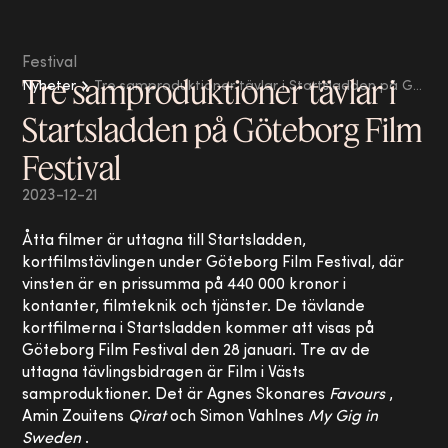
Festival
Tre samproduktioner tävlar i
Nyheter
Tre samproduktioner tävlar i Startsladden på Göteborg Film Festival
Startsladden på Göteborg Film
Festival
2023-12-21
Åtta filmer är uttagna till Startsladden,
kortfilmstävlingen under Göteborg Film Festival, där
vinsten är en prissumma på 440 000 kronor i
kontanter, filmteknik och tjänster. De tävlande
kortfilmerna i Startsladden kommer att visas på
Göteborg Film Festival den 28 januari. Tre av de
uttagna tävlingsbidragen är Film i Västs
samproduktioner. Det är Agnes Skonares
Favours
,
Amin Zouitens
Qirat
och Simon Vahlnes
My Gig in
Sweden
.