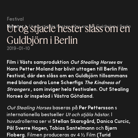
Festival
Ut og stjaele hester slåss om en
Nyheter
Ut og stjaele hester slåss om en Guldbjörn i Berlin
Guldbjörn i Berlin
2019-01-10
Film i Västs samproduktion
Out Stealing Horses
av
Hans Petter Moland har blivit uttagen till Berlin Film
Festival, där den slåss om en Guldbjörn tillsammans
med bland andra Lone Scherfigs
The Kindness of
Strangers
, som inviger hela festivalen. Out Stealing
Horses är inspelad i Västra Götaland.
Out Stealing Horses
baseras på
Per Pettersson
s
internationella bestseller
Ut och stjäla hästar.
I
huvudrollerna ser vi
Stellan Skarsgård, Danica Curcic,
Pål Sverre Hagen, Tobias Santelmann
och
Bjørn
Floberg.
Filmen produceras av 4 ½ Film
(Turid