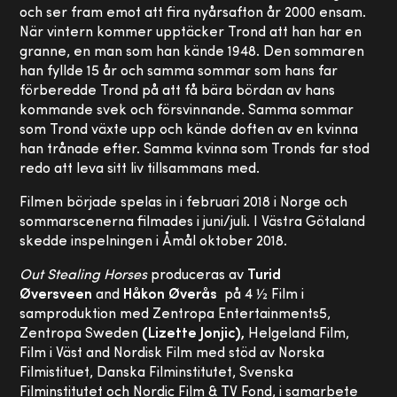
och ser fram emot att fira nyårsafton år 2000 ensam.
När vintern kommer upptäcker Trond att han har en
granne, en man som han kände 1948. Den sommaren
han fyllde 15 år och samma sommar som hans far
förberedde Trond på att få bära bördan av hans
kommande svek och försvinnande. Samma sommar
som Trond växte upp och kände doften av en kvinna
han trånade efter. Samma kvinna som Tronds far stod
redo att leva sitt liv tillsammans med.
Filmen började spelas in i februari 2018 i Norge och
sommarscenerna filmades i juni/juli. I Västra Götaland
skedde inspelningen i Åmål oktober 2018.
Out Stealing Horses
produceras av
Turid
Øversveen
and
Håkon Øverås
på 4 ½ Film i
samproduktion med Zentropa Entertainments5,
Zentropa Sweden
(Lizette Jonjic),
Helgeland Film,
Film i Väst and Nordisk Film med stöd av Norska
Filmistituet, Danska Filminstitutet, Svenska
Filminstitutet och Nordic Film & TV Fond, i samarbete