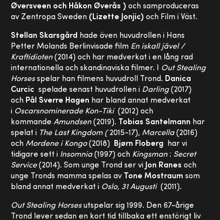
Øversveen och Håkon Øverås )
och samproduceras
av Zentropa Sweden
(Lizette Jonjic)
och Film i Väst.
Stellan Skarsgård
hade även huvudrollen i Hans
Petter Molands Berlinvisade film
En iskall jävel /
Kraftidioten
(2014) och har medverkat i en lång rad
internationella och skandinaviska filmer. I
Out Stealing
Horses
spelar han filmens huvudroll Trond.
Danica
Curcic
spelade senast huvudrollen i
Darling
(2017)
och
Pål Sverre Hagen
har bland annat medverkat
i
Oscarsnominerade Kon-Tiki
(2012) och
kommande
Amundsen
(2019).
Tobias Santelmann
har
spelat i
The Last Kingdom (
2015-17),
Marcella
(2016)
och
Mordene i Kongo
(2018)
Bjørn Floberg
har vi
tidigare sett i
Insomnia
(1997) och
Kingsman
:
Secret
Service
(2014). Som unge Trond ser vi
Jon Ranes
och
unge Tronds mamma spelas av
Tone Mostraum
som
bland annat medverkat i
Oslo, 31 Augusti
(2011).
Out Stealing Horses
utspelar sig 1999. Den 67-årige
Trond lever sedan en kort tid tillbaka ett enstörigt liv