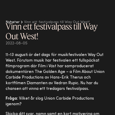
Nyheter
Vinn ett festivalpass till Way Out West!
Vinn ett festivalpass till Way
Out West!
2022-08-05
11-13 augusti är det dags för musikfestivalen Way Out
West. Förutom musik har festivalen ett fullspäckat
filmprogram där Film i Väst har samproducerat
dokumentären The Golden Age – a Film About Union
Carbide Productions av Hans-Erik Therus och
kortfilmen Diamanten av Vedran Rupic. Nu har du
chansen att vinna ett tredagars festivalpass.
Fråga:
Vilket år slog Union Carbide Productions
igenom?
Skicka ditt svar, namn samt en kort motivering om