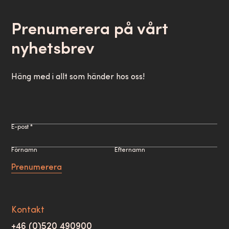
Prenumerera på vårt
nyhetsbrev
Häng med i allt som händer hos oss!
E-post *
Förnamn
Efternamn
Prenumerera
Kontakt
+46 (0)520 490900