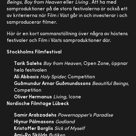
Beings, Boy from Heaven
eller
Living
. Att ha med
samproduktioner på de stora festivalerna är också ett
av kriterierna när Film i Väst går in och investerar i och
samproducerar filmer.
Här är en kort sammanställning över några av höstens
festivaler och Film i Västs samproduktioner där.
Stockholms Filmfestival
Tarik Salehs
Boy from Heaven,
Open Zone, öppnar
hela festivalen
Ali Abbasis
Holy Spider,
Competition
Guðmundur Arnar Guðmundssons
Beautiful Beings,
Competition
Oliver Hermanus
Living,
Icone
Nordische Filmtage Lübeck
Samir Arabzadehs
Powernapper’s Paradise
Hlynur Pálmasons
Godland
Kristoffer Borglis
Sick of Myself
Ami-Ro Skölds
Butiken