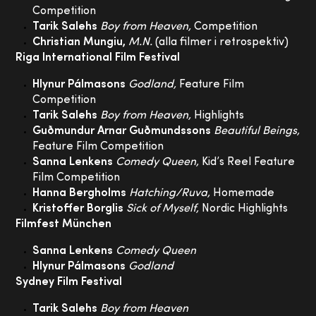
Competition
Tarik Salehs
Boy from Heaven,
Competition
Christian Mungiu,
M.N.
(alla filmer i retrospektiv)
Riga International Film Festival
Hlynur Pálmasons
Godland,
Feature Film
Competition
Tarik Salehs
Boy from Heaven,
Highlights
Guðmundur Arnar Guðmundssons
Beautiful Beings,
Feature Film Competition
Sanna Lenkens
Comedy Queen,
Kid’s Reel Feature
Film Competition
Hanna Bergholms
Hatching/Ruva,
Homemade
Kristoffer Borglis
Sick of Myself,
Nordic Highlights
Filmfest München
Sanna Lenkens
Comedy Queen
Hlynur Pálmasons
Godland
Sydney Film Festival
Tarik Salehs
Boy from Heaven