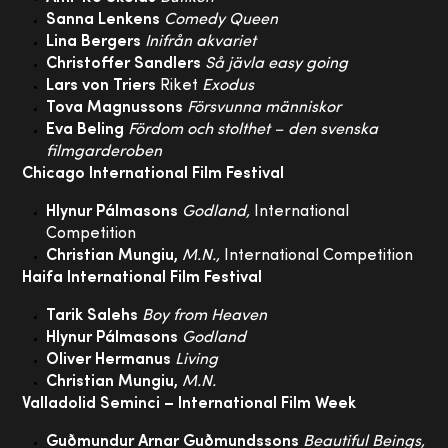
Sanna Lenkens
Comedy Queen
Lina Bergers
Inifrån akvariet
Christoffer Sandlers
Så jävla easy going
Lars von Triers
Riket
Exodus
Tova Magnussons
Försvunna människor
Eva Beling
Fördom och stolthet – den svenska
filmgarderoben
Chicago International Film Festival
Hlynur Pálmasons
Godland,
International
Competition
Christian Mungiu,
M.N.,
International Competition
Haifa International Film Festival
Tarik Salehs
Boy from Heaven
Hlynur Pálmasons
Godland
Oliver Hermanus
Living
Christian Mungiu,
M.N.
Valladolid Seminci – International Film Week
Guðmundur Arnar Guðmundssons
Beautiful Beings,